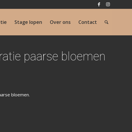
atie
Stage lopen
Over ons
Contact
atie paarse bloemen
paarse bloemen.