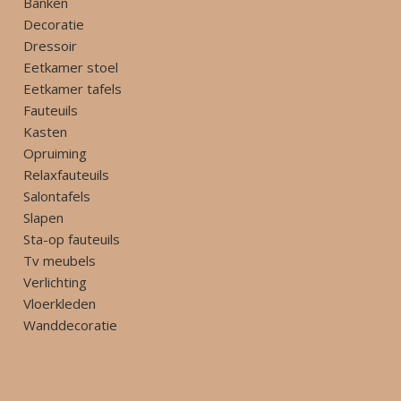
Banken
Decoratie
Dressoir
Eetkamer stoel
Eetkamer tafels
Fauteuils
Kasten
Opruiming
Relaxfauteuils
Salontafels
Slapen
Sta-op fauteuils
Tv meubels
Verlichting
Vloerkleden
Wanddecoratie