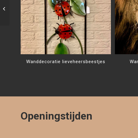
Wanddecoratie Witte
bloemen
Wanddecoratie lieveheersbeestjes
Wan
Openingstijden