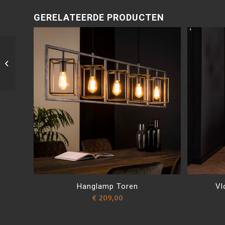
GERELATEERDE PRODUCTEN
Sta-op fauteuil Alina
stof
Hanglamp Toren
Vl
€
209,00