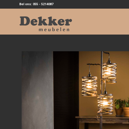
Bel ons: 055 - 5214087