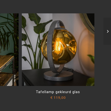
Tafellamp gekleurd glas
€
119,00