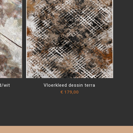
d/wit
Vloerkleed dessin terra
€
179,00