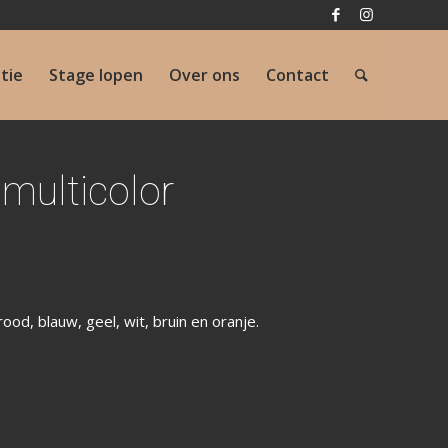
atie
Stage lopen
Over ons
Contact
 multicolor
ood, blauw, geel, wit, bruin en oranje.