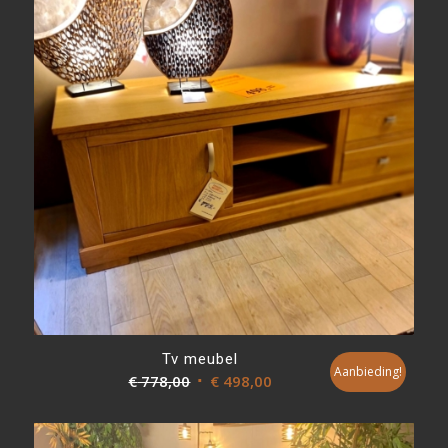
Tv meubel
Aanbieding!
Oorspronkelijke
Huidige
€
778,00
€
498,00
prijs
prijs
was:
is: