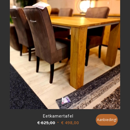
was:
is:
€ 998,00.
€ 698,00.
Eetkamertafel
Aanbieding!
Oorspronkelijke
Huidige
€
625,00
€
498,00
prijs
prijs