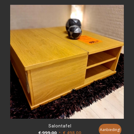
was:
is:
€ 625,00.
€ 498,00.
Salontafel
Aanbieding!
Oorspronkelijke
Huidige
€
999,00
€
498,00