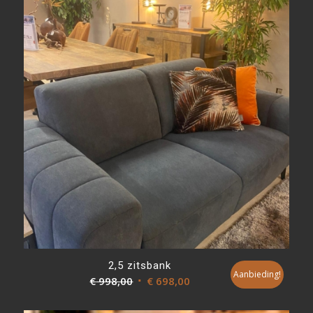
€ 778,00.
€ 498,00.
2,5 zitsbank
Aanbieding!
Oorspronkelijke
Huidige
€
998,00
€
698,00
prijs
prijs