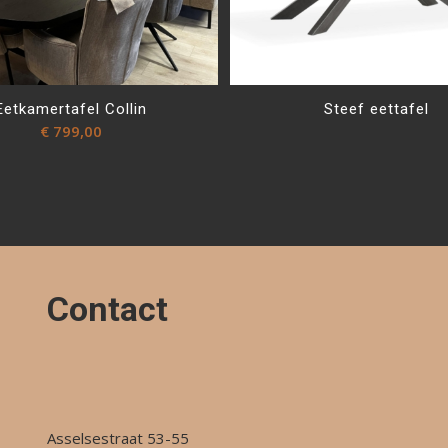
Eetkamertafel Collin
Steef eettafel
€
799,00
Contact
Asselsestraat 53-55