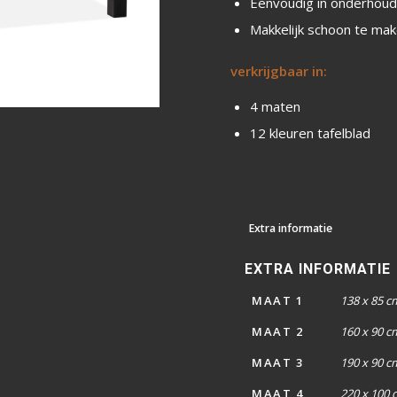
Eenvoudig in onderhou
Makkelijk schoon te ma
verkrijgbaar in:
4 maten
12 kleuren tafelblad
Extra informatie
EXTRA INFORMATIE
MAAT 1
138 x 85 c
MAAT 2
160 x 90 c
MAAT 3
190 x 90 c
MAAT 4
220 x 100 