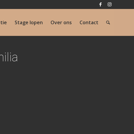
atie
Stage lopen
Over ons
Contact
ilia