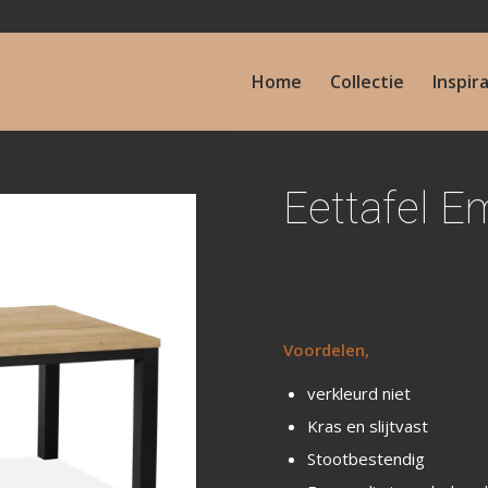
Home
Collectie
Inspir
Eettafel Em
Voordelen,
verkleurd niet
Kras en slijtvast
Stootbestendig