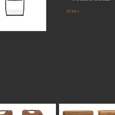
€129,=