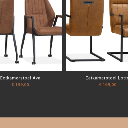
Eetkamerstoel Ava
Eetkamerstoel Lott
€
139,00
€
169,00