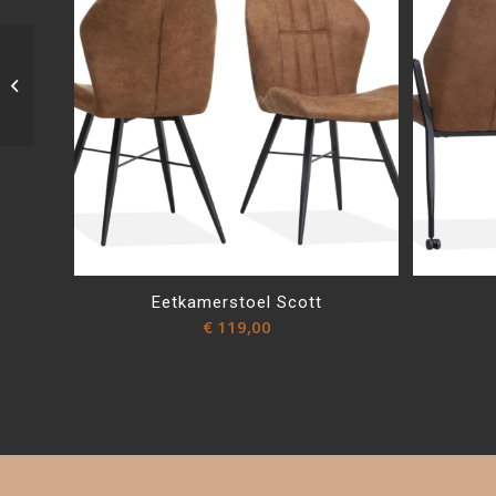
Boxspringset
Eetkamerstoel Scott
€
119,00