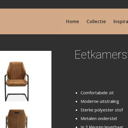
Home
Collectie
Inspir
Eetkamerst
Comfortabele zit
Moderne uitstraling
Sterke polyester stof
Metalen onderstel
In 3 kleuren leverbaar