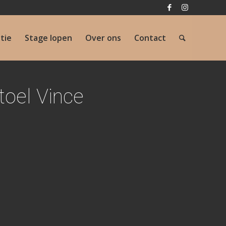
atie
Stage lopen
Over ons
Contact
oel Vince