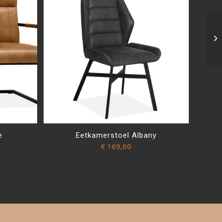
e
Eetkamerstoel Albany
€
169,00