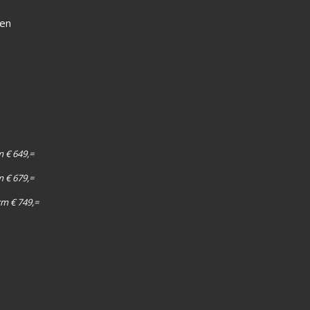
d
ken
m € 649,=
m € 679,=
cm € 749,=