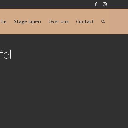
atie
Stage lopen
Over ons
Contact
fel