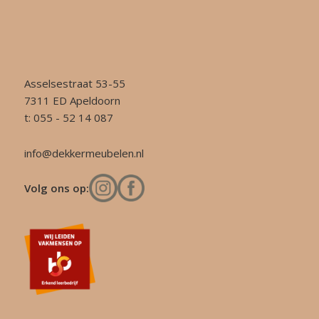
Asselsestraat 53-55
7311 ED Apeldoorn
t: 055 - 52 14 087
info@dekkermeubelen.nl
Volg ons op: