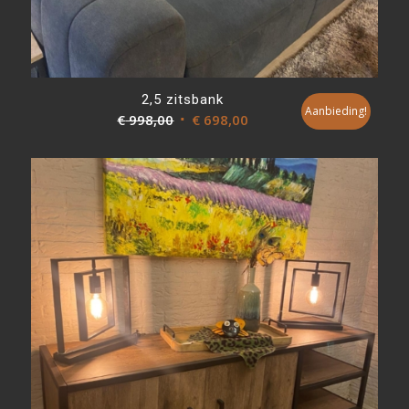
2,5 zitsbank
Aanbieding!
Oorspronkelijke
Huidige
€
998,00
€
698,00
prijs
prijs
was:
is:
€ 998,00.
€ 698,00.