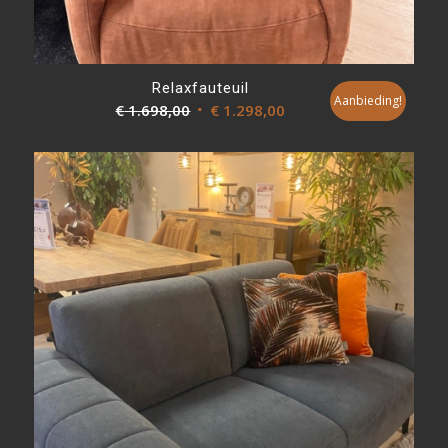
Relaxfauteuil
Aanbieding!
Oorspronkelijke
Huidige
€
1.698,00
€
1.298,00
prijs
prijs
was:
is:
€ 1.698,00.
€ 1.298,00.