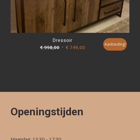
Dressoir
Aanbieding!
Oorspronkelijke
Huidige
€
998,00
€
749,00
prijs
prijs
was:
is:
€ 998,00.
€ 749,00.
Openingstijden
Maandag: 13:30 - 17:30