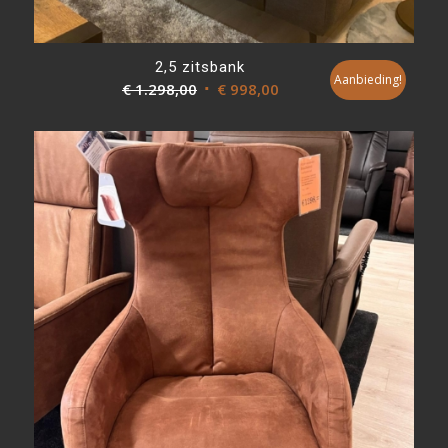
2,5 zitsbank
Aanbieding!
Oorspronkelijke
Huidige
€
1.298,00
€
998,00
prijs
prijs
was:
is:
€ 1.298,00.
€ 998,00.